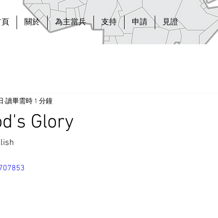
首頁
關於
為主當兵
支持
申請
見證
日
讀畢需時 1 分鐘
d's Glory
lish
8707853