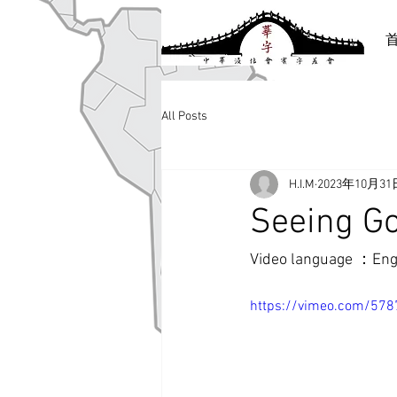
All Posts
H.I.M
2023年10月31
Seeing Go
Video language ：
Eng
https://vimeo.com/57