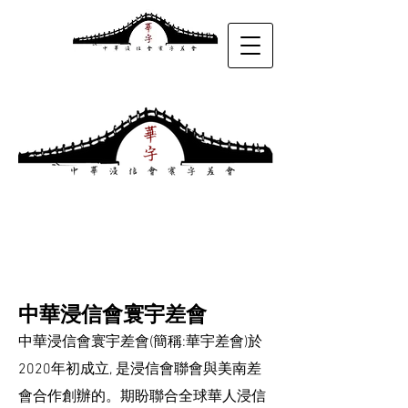
中華浸信會寰宇差會
中華浸信會寰宇差會(簡稱:華宇差會)於
2020年初成立
,
是浸信會聯會與美南差
會合作創辦的。期盼聯合全球華人浸信