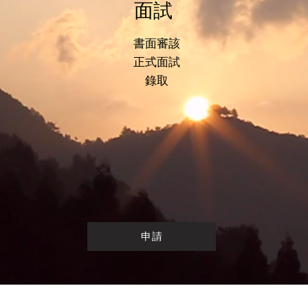
面試
書面審該
正式面試
​錄取
申請