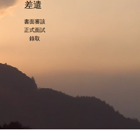
差遣
書面審該
正式面試
​錄取