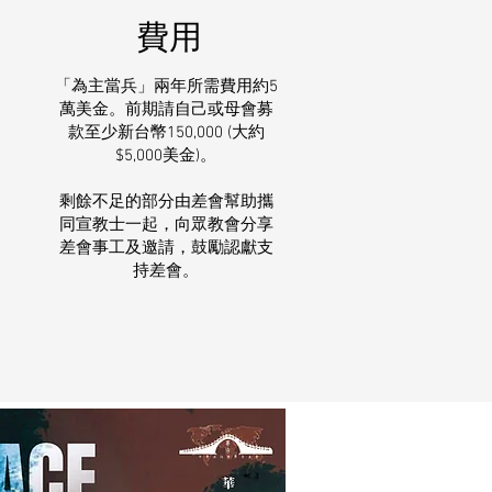
費用
「為主當兵」兩年所需費用約5
萬美金。前期請自己或母會募
款至少新台幣150,000 (大約
$5,000美金)。
剩餘不足的部分由差會幫助攜
同宣教士一起，向眾教會分享
差會事工及邀請，鼓勵認獻支
持差會。