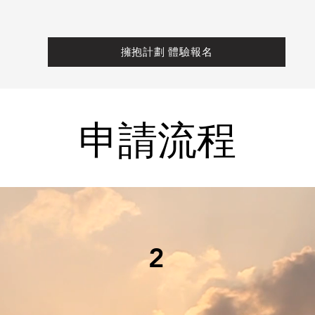
擁抱計劃 體驗報名
申請流程
2