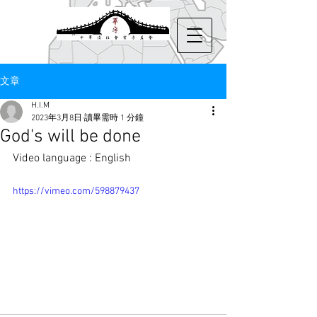
文章
H.I.M
2023年3月8日
讀畢需時 1 分鐘
God's will be done
Video language : 
English
https://vimeo.com/598879437