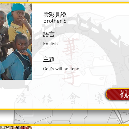
雲彩見證
Brother 6
語言
English
主題
God's will be done
觀