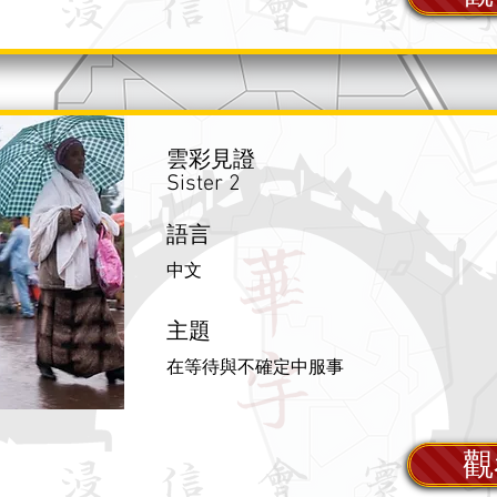
雲彩見證
Sister 2
語言
中文
主題
在等待與不確定中服事
觀