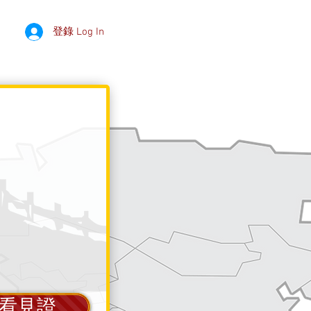
登錄 Log In
看見證