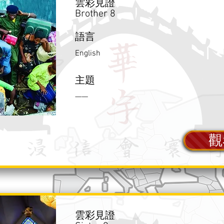
雲彩見證
Brother 8
語言
English
主題
——
觀
雲彩見證