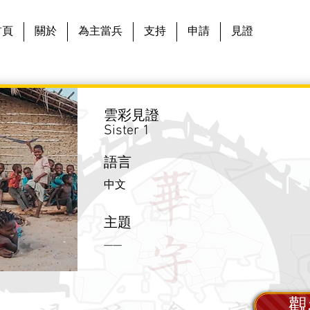
首頁
關於
為主當兵
支持
申請
見證
雲彩見證
Sister 1
語言
中文
主題
——
觀