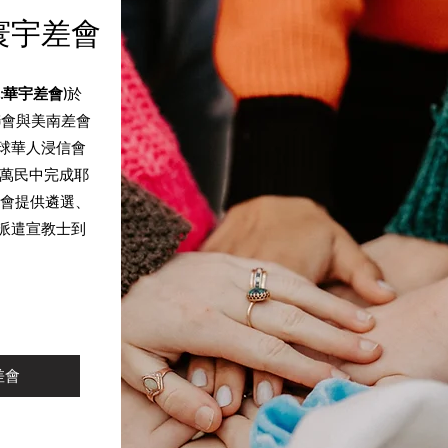
寰宇差會
:華宇差會)
於
聯會與美南差會
球華人浸信會
去萬民中完成耶
差會提供遴選、
派遣宣教士到
差會