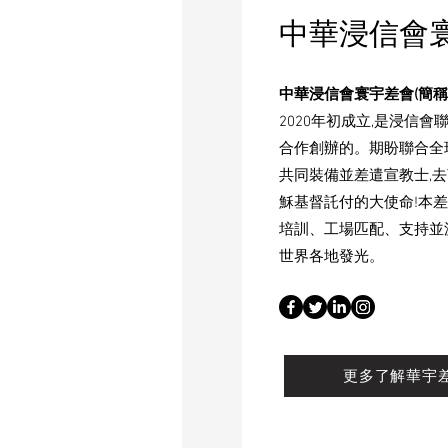
中華浸信會
中華浸信會寰宇差會(簡稱
2020年初成立,是浸信會
合作創辦的。期盼聯合全
共同裝備並差遣宣教士,
穌基督託付的大使命!本
培訓、工場匹配、支持並
世界各地發光。
更多了解華宇