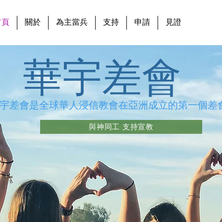
首頁
關於
為主當兵
支持
申請
見證
華宇差會
宇差會是全球華人浸信教會在亞洲成立的第一個差
與神同工 支持宣教